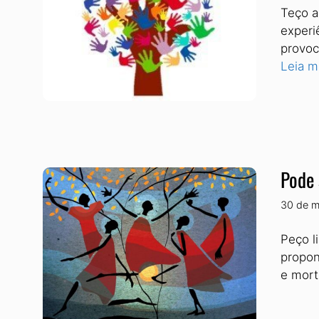
Teço a
experi
provoc
Leia m
Pode 
30 de m
Peço l
propon
e mort