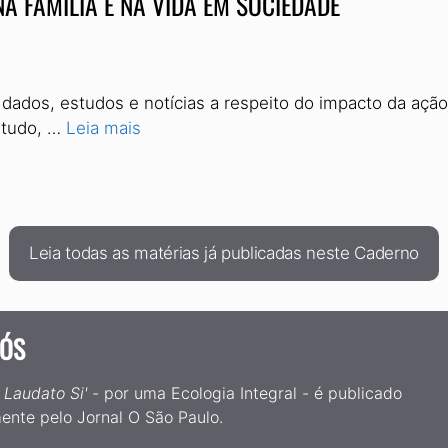
A FAMÍLIA E NA VIDA EM SOCIEDADE
 dados, estudos e notícias a respeito do impacto da aç
ntudo, …
Leia mais
Leia todas as matérias já publicadas neste Caderno
NÓS
o
Laudato Si'
- por uma Ecologia Integral - é publicado
ente pelo Jornal O São Paulo.