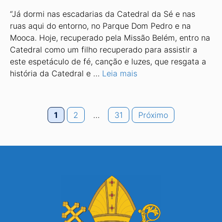
“Já dormi nas escadarias da Catedral da Sé e nas
ruas aqui do entorno, no Par­que Dom Pedro e na
Mooca. Hoje, re­cuperado pela Missão Belém, entro na
Catedral como um filho recuperado para assistir a
este espetáculo de fé, canção e luzes, que resgata a
história da Catedral e …
Leia mais
Page
Page
Page
1
2
…
31
Próximo