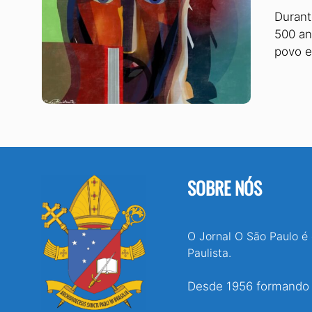
Durant
500 an
povo e
SOBRE NÓS
O Jornal O São Paulo é
Paulista.
Desde 1956 formando e