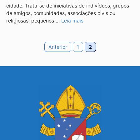
cidade. Trata-se de iniciativas de indivíduos, grupos
de amigos, comunidades, associações civis ou
religiosas, pequenos …
Leia mais
Page
Page
Anterior
1
2