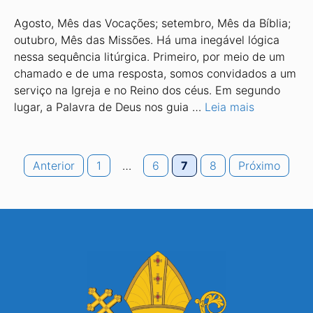
Agosto, Mês das Vocações; setembro, Mês da Bíblia;
outubro, Mês das Missões. Há uma inegável lógica
nessa sequência litúrgica. Primeiro, por meio de um
chamado e de uma resposta, somos convidados a um
serviço na Igreja e no Reino dos céus. Em segundo
lugar, a Palavra de Deus nos guia …
Leia mais
Page
Page
Page
Page
Anterior
1
…
6
7
8
Próximo