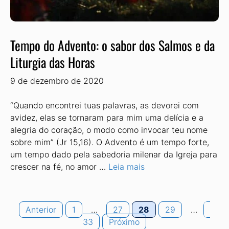
Tempo do Advento: o sabor dos Salmos e da
Liturgia das Horas
9 de dezembro de 2020
“Quando encontrei tuas palavras, as devorei com
avidez, elas se tornaram para mim uma delícia e a
alegria do coração, o modo como invocar teu nome
sobre mim” (Jr 15,16). O Advento é um tempo forte,
um tempo dado pela sabedoria milenar da Igreja para
crescer na fé, no amor …
Leia mais
Page
Page
Page
Page
Page
Anterior
1
…
27
28
29
…
33
Próximo