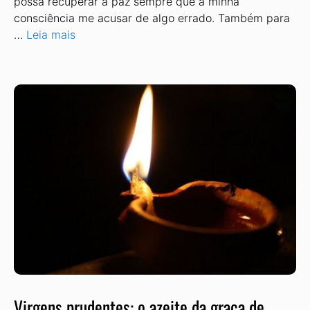
possa recuperar a paz sempre que a mi­nha
consciência me acusar de algo erra­do. Também para
…
Leia mais
Virgens prudentes: o azeite da graça de