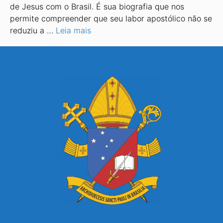
de Jesus com o Brasil. É sua biografia que nos
permite compreender que seu labor apostólico não se
reduziu a …
Leia mais