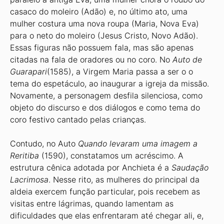
casaco do moleiro (Adão) e, no último ato, uma
mulher costura uma nova roupa (Maria, Nova Eva)
para o neto do moleiro (Jesus Cristo, Novo Adão).
Essas figuras não possuem fala, mas são apenas
citadas na fala de oradores ou no coro. No
Auto de
Guarapari
(1585), a Virgem Maria passa a ser o o
tema do espetáculo, ao inaugurar a igreja da missão.
Novamente, a personagem desfila silenciosa, como
objeto do discurso e dos diálogos e como tema do
coro festivo cantado pelas crianças.
Contudo, no Auto
Quando levaram
uma imagem a
Reritiba
(1590), constatamos um acréscimo. A
estrutura cênica adotada por Anchieta é a
Saudação
Lacrimosa
. Nesse rito, as mulheres do principal da
aldeia exercem função particular, pois recebem as
visitas entre lágrimas, quando lamentam as
dificuldades que elas enfrentaram até chegar ali, e,