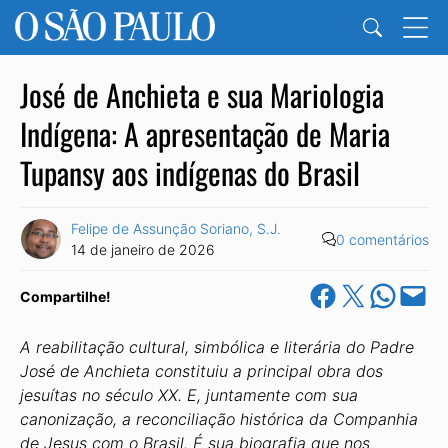
José de Anchieta e sua Mariologia
Indígena: A apresentação de Maria
Tupansy aos indígenas do Brasil
Felipe de Assunção Soriano, S.J.
0 comentários
14 de janeiro de 2026
Share on Facebook
Share on X
Share on Wha
Email this Pa
Compartilhe!
A reabilitação cultural, simbólica e literária do Padre
José de Anchieta constituiu a principal obra dos
jesuítas no século XX. E, juntamente com sua
canonização, a reconciliação histórica da Companhia
de Jesus com o Brasil. É sua biografia que nos