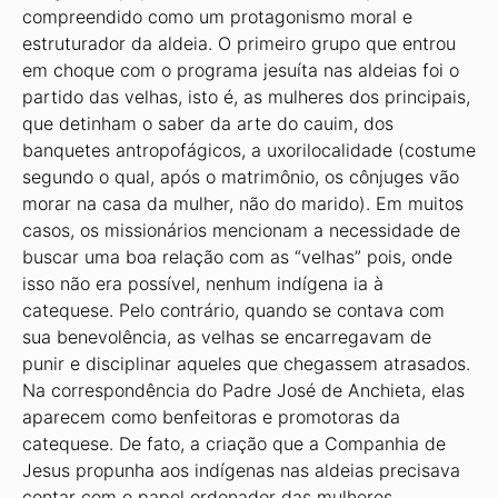
compreendido como um protagonismo moral e
estruturador da aldeia. O primeiro grupo que entrou
em choque com o programa jesuíta nas aldeias foi o
partido das velhas, isto é, as mulheres dos principais,
que detinham o saber da arte do cauim, dos
banquetes antropofágicos, a uxorilocalidade (costume
segundo o qual, após o matrimônio, os cônjuges vão
morar na casa da mulher, não do marido). Em muitos
casos, os missionários mencionam a necessidade de
buscar uma boa relação com as “velhas” pois, onde
isso não era possível, nenhum indígena ia à
catequese. Pelo contrário, quando se contava com
sua benevolência, as velhas se encarregavam de
punir e disciplinar aqueles que chegassem atrasados.
Na correspondência do Padre José de Anchieta, elas
aparecem como benfeitoras e promotoras da
catequese. De fato, a criação que a Companhia de
Jesus propunha aos indígenas nas aldeias precisava
contar com o papel ordenador das mulheres.