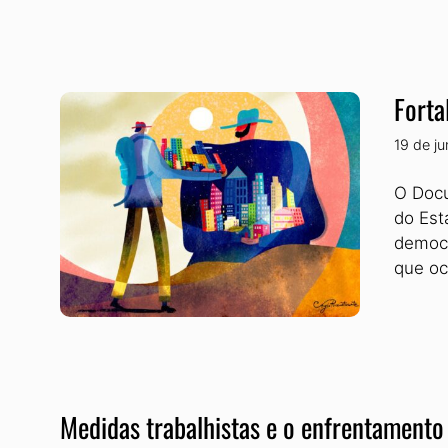
Forta
19 de j
O Docu
do Est
democr
que oc
Medidas trabalhistas e o enfrentamento