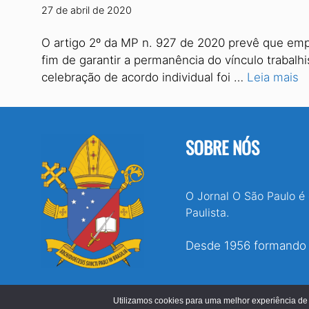
27 de abril de 2020
O artigo 2º da MP n. 927 de 2020 prevê que empr
fim de garantir a permanência do vínculo trabalhi
celebração de acordo individual foi …
Leia mais
SOBRE NÓS
O Jornal O São Paulo é
Paulista.
Desde 1956 formando e
Utilizamos cookies para uma melhor experiência de 