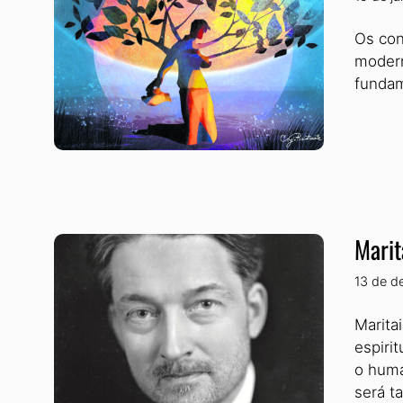
Os con
modern
fundam
Marit
13 de d
Marita
espiri
o huma
será t