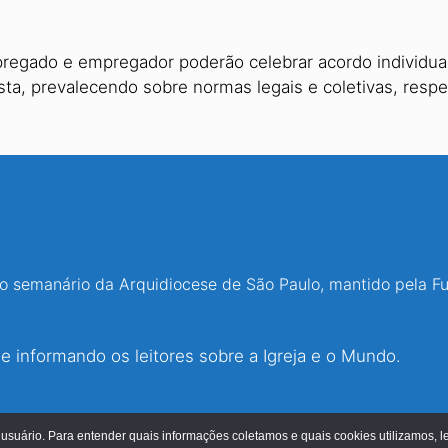
egado e empregador poderão celebrar acordo individual e
sta, prevalecendo sobre normas legais e coletivas, respe
 o semanário da Arquidiocese de São Paulo, mantido pela F
 informando os leitores sobre a Igreja e o Mundo.
© 2026 - Jornal O São Paulo
usuário. Para entender quais informações coletamos e quais cookies utilizamos, 
Fundação Metropolitana Paulista