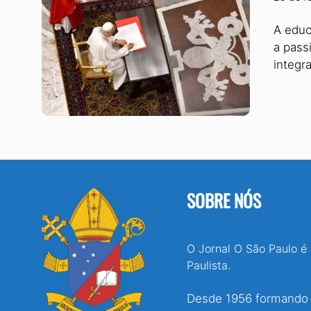
A educ
a pass
integr
SOBRE NÓS
O Jornal O São Paulo é
Paulista.
Desde 1956 formando e