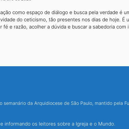
ação como espaço de diálogo e busca pela verdade é um
ividade do ceticismo, tão presentes nos dias de hoje. É u
ar fé e razão, acolher a dúvida e buscar a sabedoria com
 o semanário da Arquidiocese de São Paulo, mantido pela F
 informando os leitores sobre a Igreja e o Mundo.