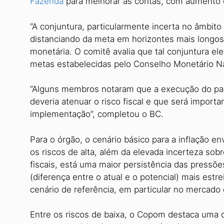
Fazenda
para melhorar as contas, com aumento d
“A conjuntura, particularmente incerta no âmbito 
distanciando da meta em horizontes mais longos
monetária. O comitê avalia que tal conjuntura ele
metas estabelecidas pelo Conselho Monetário Naci
“Alguns membros notaram que a execução do pac
deveria atenuar o risco fiscal e que será impor
implementação”, completou o BC.
Para o órgão, o cenário básico para a inflação e
os riscos de alta, além da elevada incerteza sobr
fiscais, está uma maior persistência das pressões
(diferença entre o atual e o potencial) mais estr
cenário de referência, em particular no mercado 
Entre os riscos de baixa, o Copom destaca uma 