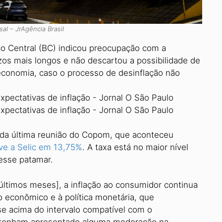
sal – JrAgência Brasil
o Central (BC) indicou preocupação com a
zos mais longos e não descartou a possibilidade de
 economia, caso o processo de desinflação não
a da última reunião do Copom, que aconteceu
e a Selic em 13,75%
. A taxa está no maior nível
esse patamar.
ltimos meses], a inflação ao consumidor continua
 econômico e à política monetária, que
se acima do intervalo compatível com o
e tenham apresentado alguma moderação na