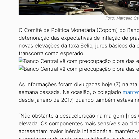
Foto: Marcello Ca
O Comitê de Política Monetária (Copom) do Banc
deterioração das expectativas de inflação de pra
novas elevações da taxa Selic, juros básicos da
transcorra como esperado.
As informações foram divulgadas hoje (7) na at
semana passada. Na ocasião, o colegiado
mantev
desde janeiro de 2017, quando também estava n
“Não obstante a desaceleração na margem [nos ú
elevada. Os componentes mais sensíveis ao ciclo
apresentam maior inércia inflacionária, mantêm-
cumprimento da meta para a inflação, ainda qu