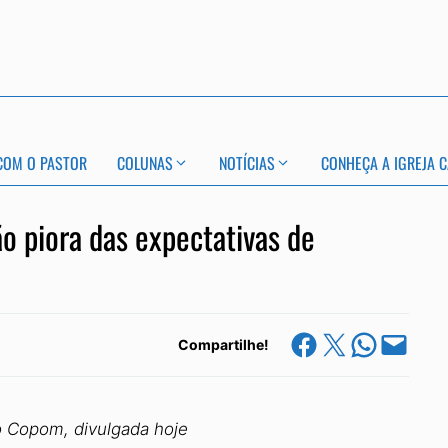
COM O PASTOR
COLUNAS
NOTÍCIAS
CONHEÇA A IGREJA C
 piora das expectativas de
Share on Facebook
Share on X
Share on Whats
Email this Page
Compartilhe!
o Copom, divulgada hoje