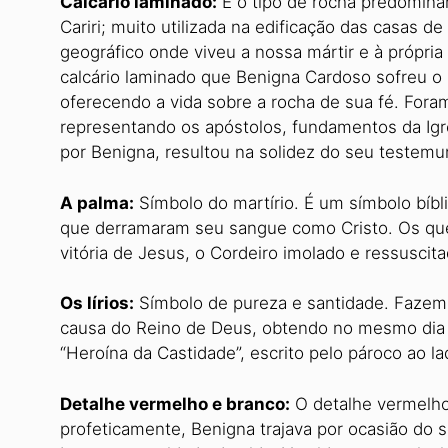
Calcário laminado:
É o tipo de rocha predomina
Cariri; muito utilizada na edificação das casas de
geográfico onde viveu a nossa mártir e à própri
calcário laminado que Benigna Cardoso sofreu o
oferecendo a vida sobre a rocha de sua fé. For
representando os apóstolos, fundamentos da Igrej
por Benigna, resultou na solidez do seu testemu
A palma:
Símbolo do martírio. É um símbolo bíbl
que derramaram seu sangue como Cristo. Os que
vitória de Jesus, o Cordeiro imolado e ressuscita
Os lírios:
Símbolo de pureza e santidade. Fazem r
causa do Reino de Deus, obtendo no mesmo dia 
“Heroína da Castidade”, escrito pelo pároco ao l
Detalhe vermelho e branco:
O detalhe vermelho
profeticamente, Benigna trajava por ocasião do 