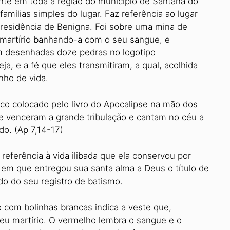
nte em toda a região do município de Santana do
 famílias simples do lugar. Faz referência ao lugar
a residência de Benigna. Foi sobre uma mina de
 martírio banhando-a com o seu sangue, e
am desenhadas doze pedras no logotipo
a, e a fé que eles transmitiram, a qual, acolhida
nho de vida.
ico colocado pelo livro do Apocalipse na mão dos
 venceram a grande tribulação e cantam no céu a
do. (Ap 7,14-17)
eferência à vida ilibada que ela conservou por
em que entregou sua santa alma a Deus o título de
ado do seu registro de batismo.
 com bolinhas brancas indica a veste que,
seu martírio. O vermelho lembra o sangue e o