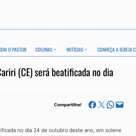
COM O PASTOR
COLUNAS
NOTÍCIAS
CONHEÇA A IGREJA C
riri (CE) será beatificada no dia
Share on Facebook
Share on X
Share on Whats
Email this Page
Compartilhe!
tificada no dia 24 de outubro deste ano, em solene