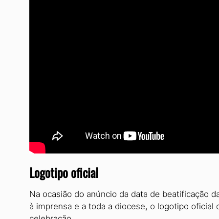
Logotipo oficial
Na ocasião do anúncio da data de beatificação 
à imprensa e a toda a diocese, o logotipo oficial
celebração.