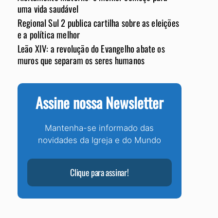
uma vida saudável
Regional Sul 2 publica cartilha sobre as eleições
e a política melhor
Leão XIV: a revolução do Evangelho abate os
muros que separam os seres humanos
Assine nossa Newsletter
Mantenha-se informado das
novidades da Igreja e do Mundo
Clique para assinar!