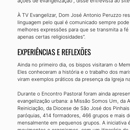
ações de evangelização”, disse entrevista ao
site
À TV Evangelizar, Dom José Antonio Peruzzo res
linguagem pelo qual é comunicado sempre pode 
melhores expressões para que se transmita a fé 
apenas certas religiosidades”.
EXPERIÊNCIAS E REFLEXÕES
Ainda no primeiro dia, os bispos visitaram o Memo
Eles conheceram a história e o trabalho dos mari
viram exemplos práticos da presença da Igreja n
Durante o Encontro Pastoral foram ainda aprese
evangelização urbana: a Missão Somos Um, da Arq
Reiniciação, da Diocese de São José dos Pinhais
paróquias, 414 formadores, 466 grupos e mais de
mensalmente em pequenos grupos. A iniciativa é 