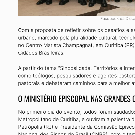
Facebook da Dioce
Com a proposta de refletir sobre os desafios e a
urbano, marcado pela pluralidade cultural, tecnol
no Centro Marista Champagnat, em Curitiba (PR)
Cidades Brasileiras.
A partir do tema “Sinodalidade, Territórios e Int
como teólogos, pesquisadores e agentes pastora
pastorais e debateram caminhos para a melhor at
O MINISTÉRIO EPISCOPAL NAS GRANDES 
No primeiro dia do evento, todos foram saudad
Metropolitano de Curitiba, e ouviram a palestra
Petrópolis (RJ) e Presidente da Comissão Episco
Nacional dos Bispos do Brasil (CNBB), com o tem