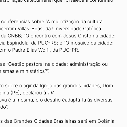
 inspiração catecumenal que fortalece a comunhão
onferências sobre “A midiatização da cultura:
Vicentim Villas-Boas, da Universidade Católica
al da CNBB; “O encontro com Jesus Cristo na cidade:
icia Espíndola, da PUC-RS; e “O mosaico da cidade:
 com o Padre Elias Wolff, da PUC-PR.
as “Gestão pastoral na cidade: administração ou
rismas e ministérios?”.
tro sobre o agir da Igreja nas grandes cidades, Dom
lina (PE), declarou à
TV
ova é a mesma, e o desafio éadaptá-la às diversas
do”.
s das Grandes Cidades Brasileiras será em Goiânia