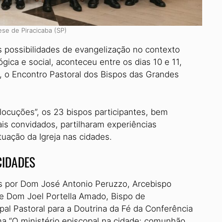
se de Piracicaba (SP)
s possibilidades de evangelização no contexto
ógica e social, aconteceu entre os dias 10 e 11,
, o Encontro Pastoral dos Bispos das Grandes
erlocuções”, os 23 bispos participantes, bem
is convidados, partilharam experiências
uação da Igreja nas cidades.
CIDADES
os por Dom José Antonio Peruzzo, Arcebispo
 de Dom Joel Portella Amado, Bispo de
pal Pastoral para a Doutrina da Fé da Conferência
a “O ministério episcopal na cidade: comunhão,