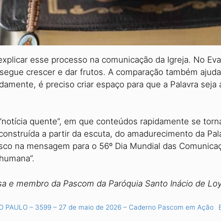
explicar esse processo na comu­nicação da Igreja. No E
nsegue crescer e dar frutos. A comparação também aju­da
damente, é preciso criar espaço para que a Palavra seja 
“notícia quente”, em que conteú­dos rapidamente se torna
onstruída a partir da escuta, do amadurecimen­to da Pa
sco na mensagem para o 56º Dia Mundial das Comunicaçõ
 humana”.
a e membro da Pascom da Paróquia Santo Inácio de Loyo
O PAULO – 3599 – 27 de maio de 2026 – Caderno Pascom em Ação