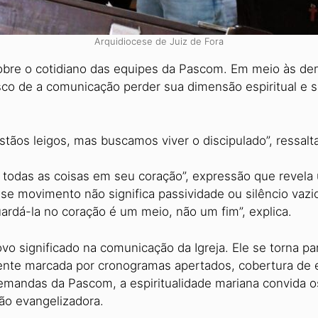
Arquidiocese de Juiz de Fora
obre o cotidiano das equipes da Pascom. Em meio às dem
isco de a comunica­ção perder sua dimensão espiritual e
tãos leigos, mas buscamos viver o discipulado”, ressalta
 todas as coisas em seu cora­ção”, expressão que revela
se movimen­to não significa passividade ou silên­cio vazi
uardá-la no coração é um meio, não um fim”, explica.
o significado na comunicação da Igreja. Ele se torna pa
te marcada por cronogramas apertados, cobertura de ev
emandas da Pascom, a espiritualida­de mariana convida
ão evangeliza­dora.