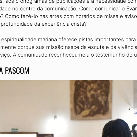
s, aos cronogramas de publi­cações e à necessidade cons
lidade no centro da comunicação. Como comu­nicar o Eva
 Como fazê-lo nas artes com horários de missa e avisos
profun­didade da experiência cristã?
 a espiritualidade mariana oferece pistas importantes pa
tamente porque sua missão nasce da escuta e da vivência
erviço. A comunidade reconheceu nela o testemunho de um
DA PASCOM