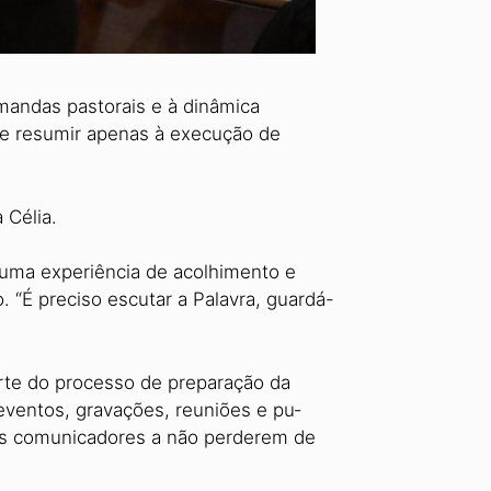
andas pasto­rais e à dinâmica
 se resumir apenas à execução de
 Célia.
 uma experi­ência de acolhimento e
o. “É preciso escutar a Palavra, guardá-
rte do proces­so de preparação da
entos, gravações, reuniões e pu­
 os comunicadores a não perderem de