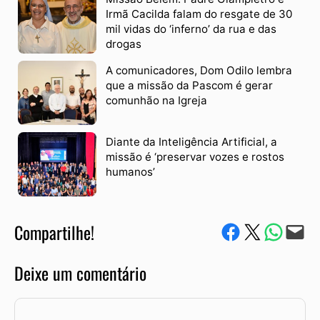
Irmã Cacilda falam do resgate de 30
mil vidas do ‘inferno’ da rua e das
drogas
A comunicadores, Dom Odilo lembra
que a missão da Pascom é gerar
comunhão na Igreja
Diante da Inteligência Artificial, a
missão é ‘preservar vozes e rostos
humanos’
Compartilhe!
Compartilhe no Facebook
Compartilhe no Twitter
Compartile via W
Envie via e-mail
Deixe um comentário
Comentário