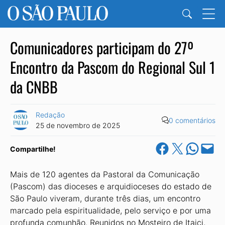
Comunicadores participam do 27º
Encontro da Pascom do Regional Sul 1
da CNBB
Redação
0 comentários
25 de novembro de 2025
Share on Facebook
Share on X
Share on Wha
Email this Pa
Compartilhe!
Mais de 120 agentes da Pastoral da Comunicação
(Pascom) das dioceses e arquidioceses do estado de
São Paulo viveram, durante três dias, um encontro
marcado pela espiritualidade, pelo serviço e por uma
profunda comunhão. Reunidos no Mosteiro de Itaici,