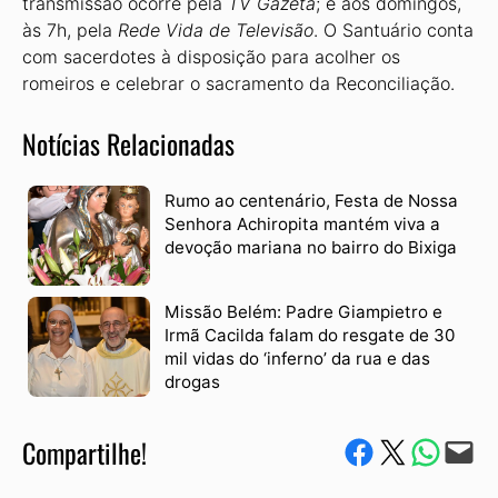
transmissão ocorre pela
TV Gazeta
; e aos domingos,
às 7h, pela
Rede Vida de Televisão
. O Santuário conta
com sacerdotes à disposição para acolher os
romeiros e celebrar o sacramento da Reconciliação.
Notícias Relacionadas
Rumo ao centenário, Festa de Nossa
Senhora Achiropita mantém viva a
devoção mariana no bairro do Bixiga
Missão Belém: Padre Giampietro e
Irmã Cacilda falam do resgate de 30
mil vidas do ‘inferno’ da rua e das
drogas
Compartilhe!
Compartilhe no Facebook
Compartilhe no Twitter
Compartile via W
Envie via e-mail