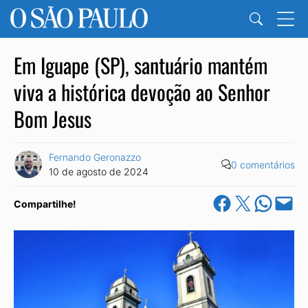
Em Iguape (SP), santuário mantém
viva a histórica devoção ao Senhor
Bom Jesus
Fernando Geronazzo
0 comentários
10 de agosto de 2024
Share on Facebook
Share on X
Share on Wha
Email this Pa
Compartilhe!