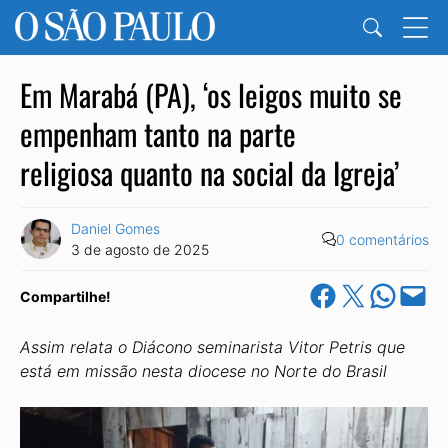
Em Marabá (PA), ‘os leigos muito se
empenham tanto na parte
religiosa quanto na social da Igreja’
Daniel Gomes
0 comentários
3 de agosto de 2025
Share on Facebook
Share on X
Share on Wha
Email this Pa
Compartilhe!
Assim relata o
Diácono seminarista Vitor Petris
que
está em
missão
nesta diocese no Norte do Brasil