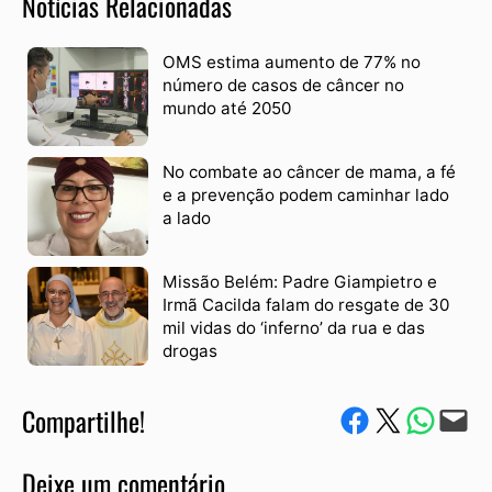
Notícias Relacionadas
OMS estima aumento de 77% no
número de casos de câncer no
mundo até 2050
No combate ao câncer de mama, a fé
e a prevenção podem caminhar lado
a lado
Missão Belém: Padre Giampietro e
Irmã Cacilda falam do resgate de 30
mil vidas do ‘inferno’ da rua e das
drogas
Compartilhe!
Compartilhe no Facebook
Compartilhe no Twitter
Compartile via W
Envie via e-mail
Deixe um comentário