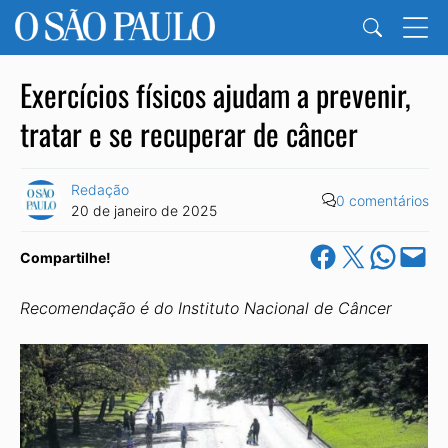
Exercícios físicos ajudam a prevenir,
tratar e se recuperar de câncer
Redação
0 comentários
20 de janeiro de 2025
Share on Facebook
Share on X
Share on Wha
Email this Pa
Compartilhe!
Recomendação é do Instituto Nacional de Câncer