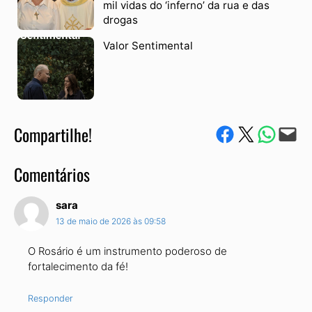
mil vidas do ‘inferno’ da rua e das
drogas
Valor Sentimental
Compartilhe!
Compartilhe no Facebook
Compartilhe no Twitter
Compartile via W
Envie via e-mail
Comentários
sara
13 de maio de 2026 às 09:58
O Rosário é um instrumento poderoso de
fortalecimento da fé!
Responder