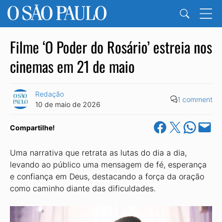
Filme ‘O Poder do Rosário’ estreia nos
cinemas em 21 de maio
Redação
1 comment
10 de maio de 2026
Share on Facebook
Share on X
Share on Wha
Email this Pa
Compartilhe!
Uma narrativa que retrata as lutas do dia a dia,
levando ao público uma mensagem de fé, esperança
e confiança em Deus, destacando a força da oração
como caminho diante das dificuldades.