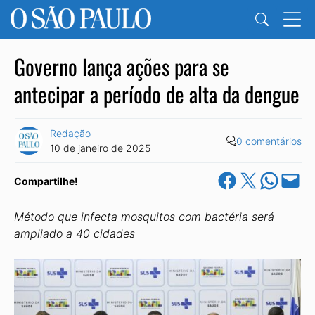
Governo lança ações para se
antecipar a período de alta da dengue
Redação
0 comentários
10 de janeiro de 2025
Share on Facebook
Share on X
Share on Wha
Email this Pa
Compartilhe!
Método que infecta mosquitos com bactéria será
ampliado a 40 cidades