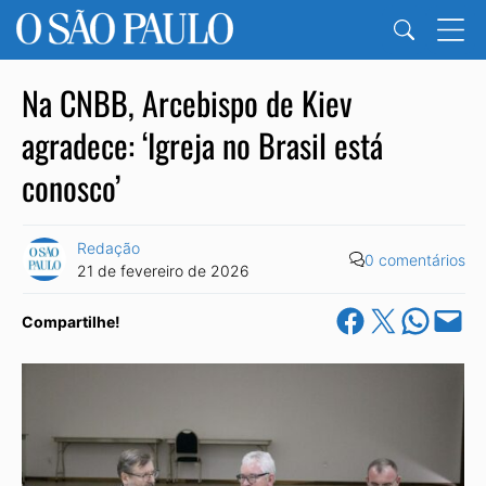
Na CNBB, Arcebispo de Kiev
agradece: ‘Igreja no Brasil está
conosco’
Redação
0 comentários
21 de fevereiro de 2026
Share on Facebook
Share on X
Share on Wha
Email this Pa
Compartilhe!