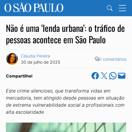
Não é uma ‘lenda urbana’: o tráfico de
pessoas acontece em São Paulo
Cláudia Pereira
0 comentários
30 de julho de 2025
Share on Facebook
Share on X
Share on Wha
Email this Pa
Compartilhe!
Este crime silencioso, que transforma vidas em
mercadoria, tem atingido desde pessoas em situação
de extrema vulnerabilidade social a profissionais com
alta escolaridade