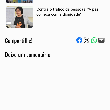
Contra o tráfico de pessoas: “A paz
começa com a dignidade”
Compartilhe!
Compartilhe no Facebook
Compartilhe no Twitter
Compartile via W
Envie via e-mail
Deixe um comentário
Comentário