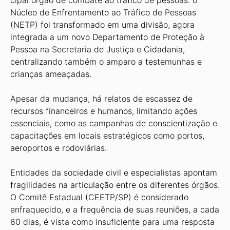
cipal órgão de combate ao tráfico de pessoas: o
Núcleo de Enfrentamento ao Tráfico de Pessoas
(NETP) foi transfor­mado em uma divisão, agora
integrada a um novo Departamento de Proteção à
Pessoa na Secretaria de Justiça e Cida­dania,
centralizando também o amparo a testemunhas e
crianças ameaçadas.
Apesar da mudança, há relatos de escassez de
recursos financeiros e hu­manos, limitando ações
essenciais, como as campanhas de conscientização e
capacitações em locais estratégicos como portos,
aeroportos e rodoviárias.
Entidades da sociedade civil e es­pecialistas apontam
fragilidades na ar­ticulação entre os diferentes órgãos.
O Comitê Estadual (CEETP/SP) é conside­rado
enfraquecido, e a frequência de suas reuniões, a cada
60 dias, é vista como in­suficiente para uma resposta