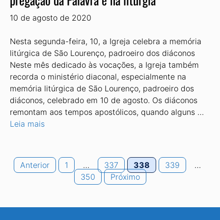
10 de agosto de 2020
Nesta segunda-feira, 10, a Igreja celebra a memória
litúrgica de São Lourenço, padroeiro dos diáconos
Neste mês dedicado às vocações, a Igreja também
recorda o ministério diaconal, especialmente na
memória litúrgica de São Lourenço, padroeiro dos
diáconos, celebrado em 10 de agosto. Os diáconos
remontam aos tempos apostólicos, quando alguns …
Leia mais
Page
Page
Page
Page
Anterior
1
…
337
338
339
…
Page
350
Próximo