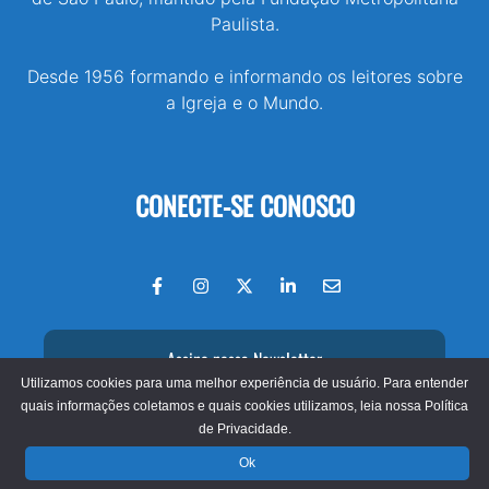
Paulista.
Desde 1956 formando e informando os leitores sobre
a Igreja e o Mundo.
CONECTE-SE CONOSCO
Assine nossa Newsletter
Utilizamos cookies para uma melhor experiência de usuário. Para entender
quais informações coletamos e quais cookies utilizamos, leia nossa
Política
de Privacidade.
© 2026 - Jornal O São Paulo
Ok
Fundação Metropolitana Paulista