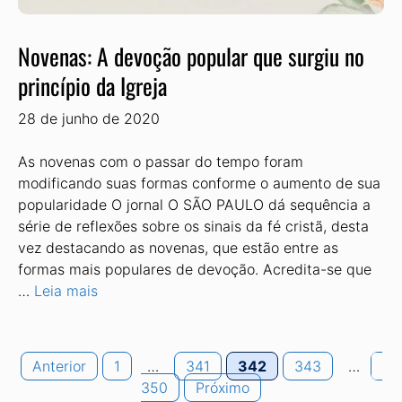
Novenas: A devoção popular que surgiu no
princípio da Igreja
28 de junho de 2020
As novenas com o passar do tempo foram
modificando suas formas conforme o aumento de sua
popularidade O jornal O SÃO PAULO dá sequência a
série de reflexões sobre os sinais da fé cristã, desta
vez destacando as novenas, que estão entre as
formas mais populares de devoção. Acredita-se que
…
Leia mais
Page
Page
Page
Page
Pa
Anterior
1
…
341
342
343
…
350
Próximo