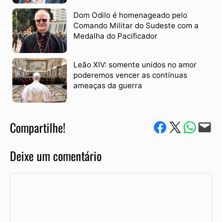
Dom Odilo é homenageado pelo
Comando Militar do Sudeste com a
Medalha do Pacificador
Leão XIV: somente unidos no amor
poderemos vencer as contínuas
ameaças da guerra
Compartilhe!
Compartilhe no Facebook
Compartilhe no Twitter
Compartile via W
Envie via e-mail
Deixe um comentário
Comentário