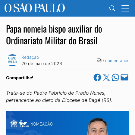
Papa nomeia bispo auxiliar do
Ordinariato Militar do Brasil
Redação
0 comentários
20 de maio de 2026
Share on Facebook
Share on X
Share on Wha
Email this Pa
Compartilhe!
Trata-se do Padre Fabrício de Prado Nunes,
pertencente ao clero da Diocese de Bagé (RS).