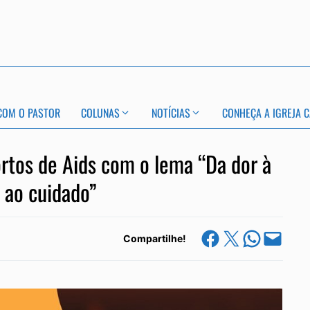
COM O PASTOR
COLUNAS
NOTÍCIAS
CONHEÇA A IGREJA C
ortos de Aids com o lema “Da dor à
 ao cuidado”
Share on Facebook
Share on X
Share on Whats
Email this Page
Compartilhe!