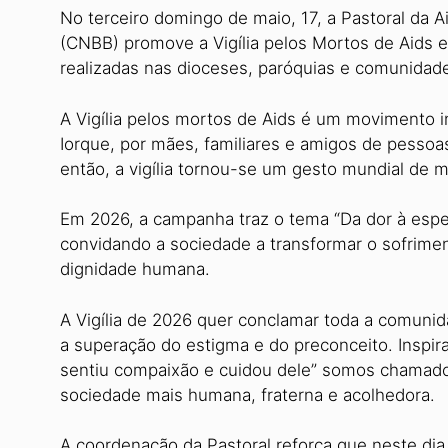
No terceiro domingo de maio, 17, a Pastoral da A
(CNBB) promove a Vigília pelos Mortos de Aids e
realizadas nas dioceses, paróquias e comunidad
A Vigília pelos mortos de Aids é um movimento 
Iorque, por mães, familiares e amigos de pesso
então, a vigília tornou-se um gesto mundial de 
Em 2026, a campanha traz o tema “Da dor à espe
convidando a sociedade a transformar o sofrim
dignidade humana.
A Vigília de 2026 quer conclamar toda a comuni
a superação do estigma e do preconceito. Inspir
sentiu compaixão e cuidou dele” somos chamados 
sociedade mais humana, fraterna e acolhedora.
A coordenação da Pastoral reforça que neste d