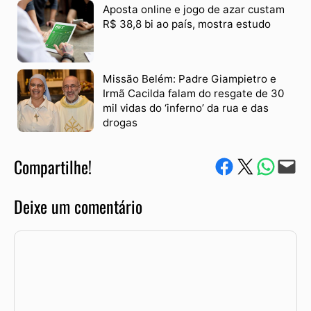
Aposta online e jogo de azar custam
R$ 38,8 bi ao país, mostra estudo
Missão Belém: Padre Giampietro e
Irmã Cacilda falam do resgate de 30
mil vidas do ‘inferno’ da rua e das
drogas
Compartilhe!
Compartilhe no Facebook
Compartilhe no Twitter
Compartile via W
Envie via e-mail
Deixe um comentário
Comentário