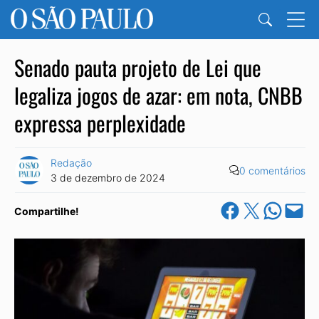
Senado pauta projeto de Lei que
legaliza jogos de azar: em nota, CNBB
expressa perplexidade
Redação
0 comentários
3 de dezembro de 2024
Share on Facebook
Share on X
Share on Wha
Email this Pa
Compartilhe!