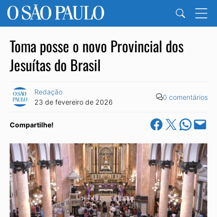
Toma posse o novo Provincial dos
Jesuítas do Brasil
Redação
0 comentários
23 de fevereiro de 2026
Share on Facebook
Share on X
Share on Wha
Email this Pa
Compartilhe!