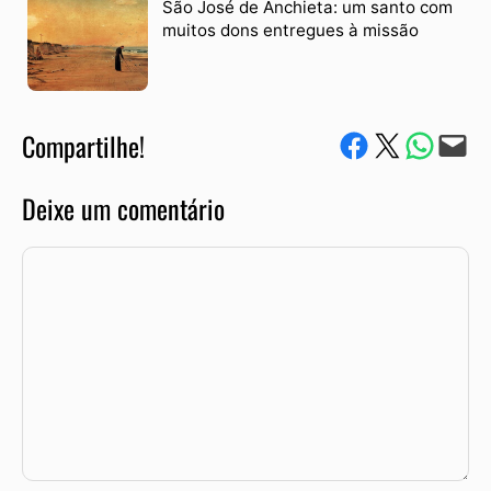
São José de Anchieta: um santo com
muitos dons entregues à missão
Compartilhe!
Compartilhe no Facebook
Compartilhe no Twitter
Compartile via W
Envie via e-mail
Deixe um comentário
Comentário