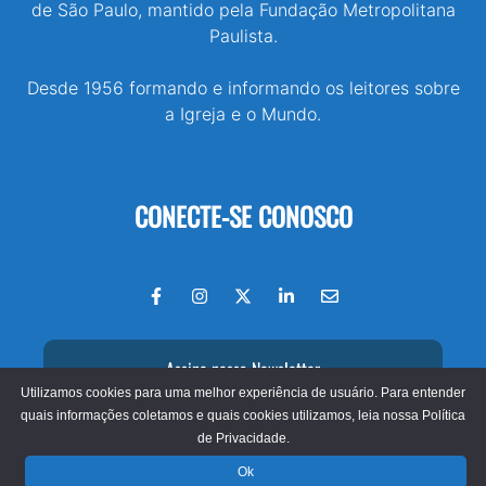
de São Paulo, mantido pela Fundação Metropolitana
Paulista.
Desde 1956 formando e informando os leitores sobre
a Igreja e o Mundo.
CONECTE-SE CONOSCO
Assine nossa Newsletter
Utilizamos cookies para uma melhor experiência de usuário. Para entender
quais informações coletamos e quais cookies utilizamos, leia nossa
Política
de Privacidade.
© 2026 - Jornal O São Paulo
Ok
Fundação Metropolitana Paulista