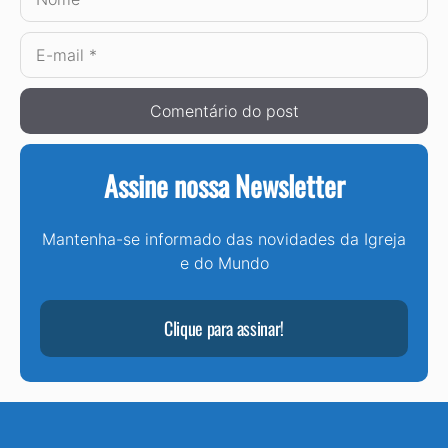
E-
mail
Assine nossa Newsletter
Mantenha-se informado das novidades da Igreja
e do Mundo
Clique para assinar!