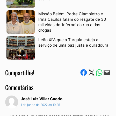
Missão Belém: Padre Giampietro e
Irmã Cacilda falam do resgate de 30
mil vidas do ‘inferno’ da rua e das
drogas
Leão XIV: que a Turquia esteja a
serviço de uma paz justa e duradoura
Compartilhe!
Compartilhe no Facebook
Compartilhe no Twitter
Compartile via W
Envie via e-mail
Comentários
José Luiz Villar Coedo
1 de junho de 2022 às 19:25