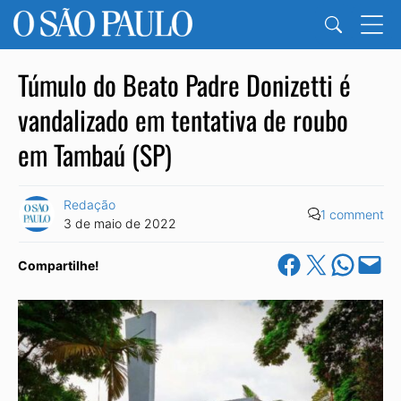
Túmulo do Beato Padre Donizetti é
vandalizado em tentativa de roubo
em Tambaú (SP)
Redação
1 comment
3 de maio de 2022
Share on Facebook
Share on X
Share on Wha
Email this Pa
Compartilhe!