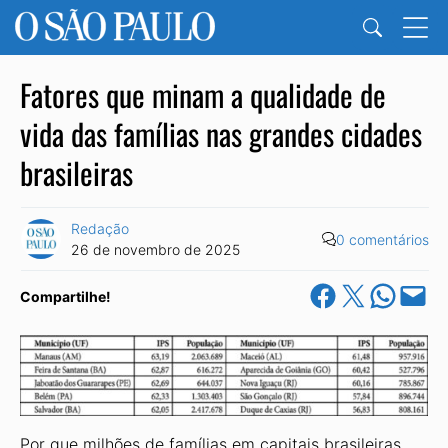
Fatores que minam a qualidade de
vida das famílias nas grandes cidades
brasileiras
Redação
0 comentários
26 de novembro de 2025
Share on Facebook
Share on X
Share on Wha
Email this Pa
Compartilhe!
Por que milhões de famílias em capitais brasileiras