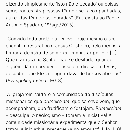
dizendo simplesmente ‘isto não é pecado’ ou coisas
semelhantes. As pessoas têm de ser acompanhadas,
as feridas têm de ser curadas” (Entrevista ao Padre
Antonio Spadaro, 19/ago/2013).
“Convido todo cristão a renovar hoje mesmo o seu
encontro pessoal com Jesus Cristo ou, pelo menos, a
tomar a decisão de se deixar encontrar por Ele […]
Quem arrisca no Senhor não se desilude; quando
alguém dá um pequeno passo em direção a Jesus,
descobre que Ele já o aguardava de braços abertos”
(
Evangelii gaudium
, EG 3).
“A Igreja ‘em saída’ é a comunidade de discípulos
missionários que
primeireiam
, que se envolvem, que
acompanham, que frutificam e festejam.
Primeireiam
– desculpai o neologismo – tomam a iniciativa! A
comunidade missionária experimenta que o Senhor
tomou a iniciativa, precedeu-a no amor (cf. 1 Jo 4,10).