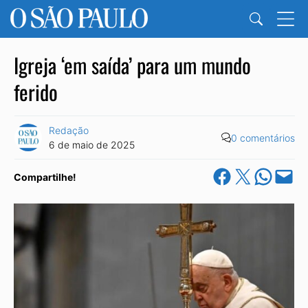
Igreja ‘em saída’ para um mundo
ferido
Redação
0 comentários
6 de maio de 2025
Share on Facebook
Share on X
Share on Wha
Email this Pa
Compartilhe!