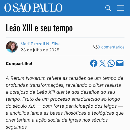
Leão XIII e seu tempo
Marli Pirozelli N. Silva
0 comentários
23 de julho de 2025
Share on Facebook
Share on X
Share on Wha
Email this Pa
Compartilhe!
A Rerum Novarum reflete as tensões de um tempo de
profundas transformações, revelando o olhar realista
e corajoso de Leão XIII diante dos desafios do seu
tempo. Fruto de um processo amadurecido ao longo
do século XIX — com forte participação dos leigos —
a encíclica lança as bases filosóficas e teológicas que
orientariam a ação social da Igreja nos séculos
seguintes