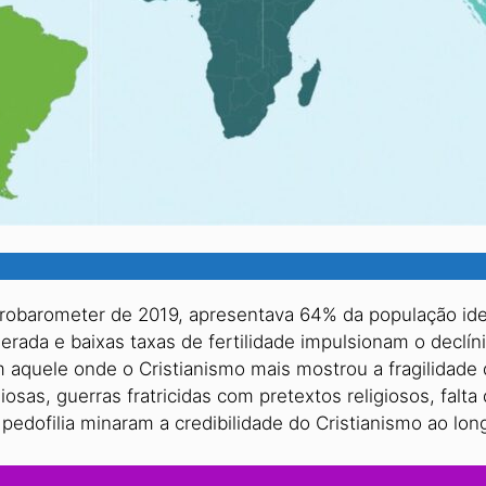
obarometer de 2019, apresentava 64% da população iden
erada e baixas taxas de fertilidade impulsionam o declí
ém aquele onde o Cristianismo mais mostrou a fragilidad
osas, guerras fratricidas com pretextos religiosos, fal
edofilia minaram a credibilidade do Cristianismo ao lon