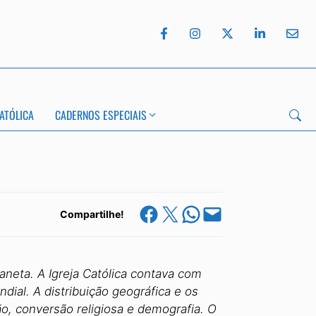
ATÓLICA
CADERNOS ESPECIAIS
Share on Facebook
Share on X
Share on WhatsApp
Email this Page
Compartilhe!
neta. A Igreja Católica contava com
ial. A distribuição geográfica e os
ão, conversão religiosa e demografia. O