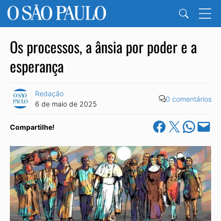
Os processos, a ânsia por poder e a
esperança
Redação
0 comentários
6 de maio de 2025
Share on Facebook
Share on X
Share on Wha
Email this Pa
Compartilhe!