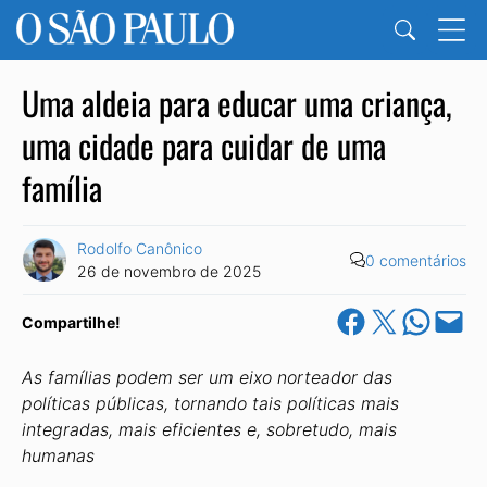
Uma aldeia para educar uma criança,
uma cidade para cuidar de uma
família
Rodolfo Canônico
0 comentários
26 de novembro de 2025
Share on Facebook
Share on X
Share on Wha
Email this Pa
Compartilhe!
As famílias podem ser um eixo norteador das
políticas públicas, tornando tais políticas mais
integradas, mais eficientes e, sobretudo, mais
humanas