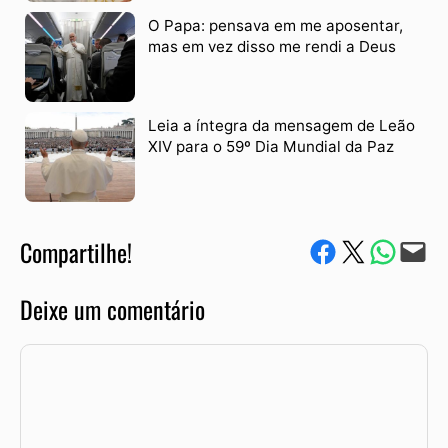
O Papa: pensava em me aposentar,
mas em vez disso me rendi a Deus
Leia a íntegra da mensagem de Leão
XIV para o 59º Dia Mundial da Paz
Compartilhe!
Compartilhe no Facebook
Compartilhe no Twitter
Compartile via W
Envie via e-mail
Deixe um comentário
Comentário