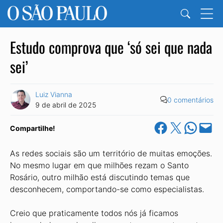
Estudo comprova que ‘só sei que nada
sei’
Luiz Vianna
0 comentários
9 de abril de 2025
Share on Facebook
Share on X
Share on Wha
Email this Pa
Compartilhe!
As redes sociais são um território de muitas emoções.
No mesmo lugar em que milhões rezam o Santo
Rosário, outro milhão está discutindo temas que
desconhecem, comportando-se como especialistas.
Creio que praticamente todos nós já ficamos