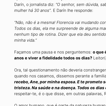
Darín, o jornalista diz:
“O senhor, sem dúvida, sa
mulher há 30 anos”
. E Darín lhe responde:
“Não, não é a mesma! Florencia vai mudando c
Todos os dias, ela me surpreende de alguma mane
nenhum tipo de rotina. Dizer que ela deu sentido
minha vida.”
Façamos uma pausa e nos perguntemos:
o que 
anos e viver a fidelidade todos os dias?
Leitor
Ora, tal questionamento não deveria constranger 
quando nos casamos, dissemos perante a familia
recebo, Ane, por minha esposa. E te prometo ser
tristeza. Na saúde e na doença. Todos os dias 
respeitar-te, é o que disse, em outras palavras, 
O amor humano, que é parte da natureza humana,