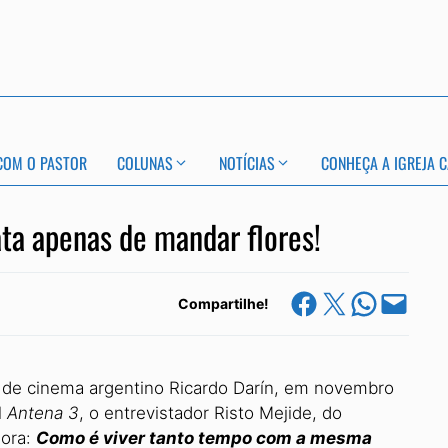
COM O PASTOR
COLUNAS
NOTÍCIAS
CONHEÇA A IGREJA C
ata apenas de mandar flores!
Share on Facebook
Share on X
Share on Whats
Email this Page
Compartilhe!
r de cinema argentino Ricardo Darín, em novembro
l
Antena 3
, o entrevistador Risto Mejide, do
dora:
Como é viver tanto tempo com a mesma