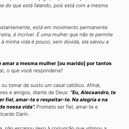
be do que está falando, pois está com a mesma
onstantemente, está em movimento permanente.
ira, é incrível. É uma mulher que não te permite
 à minha vida é pouco; sem dúvida, ela salvou a
é amar a mesma mulher [ou marido] por tantos
(a), o que você responderia?
ou tomar de susto um casal católico. Afinal,
res e amigos, diante de Deus:
“Eu, Alecsandro, te
 fiel, amar-te e respeitar-te. Na alegria e na
de nossa vida”.
Prometo ser fiel, amar-te e
Ricardo Darín.
 não escapou ileso à corrupção que vitimou a