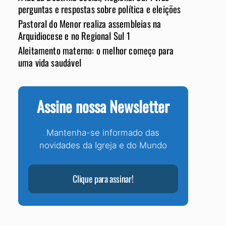
perguntas e respostas sobre política e eleições
Pastoral do Menor realiza assembleias na
Arquidiocese e no Regional Sul 1
Aleitamento materno: o melhor começo para
uma vida saudável
Assine nossa Newsletter
Mantenha-se informado das
novidades da Igreja e do Mundo
Clique para assinar!