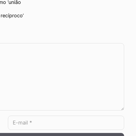
mo ‘união
recíproco’
E-
mail