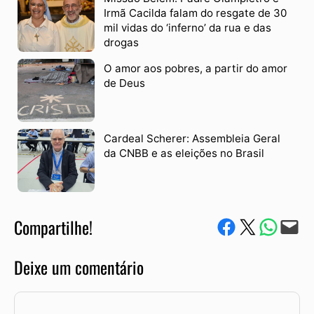
Irmã Cacilda falam do resgate de 30
mil vidas do ‘inferno’ da rua e das
drogas
O amor aos pobres, a partir do amor
de Deus
Cardeal Scherer: Assembleia Geral
da CNBB e as eleições no Brasil
Compartilhe!
Compartilhe no Facebook
Compartilhe no Twitter
Compartile via W
Envie via e-mail
Deixe um comentário
Comentário