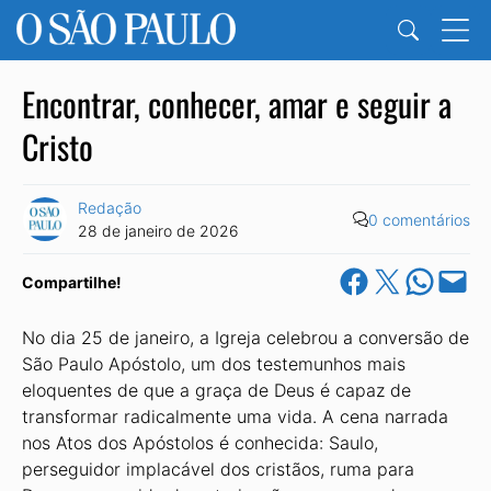
Encontrar, conhecer, amar e seguir a
Cristo
Redação
0 comentários
28 de janeiro de 2026
Share on Facebook
Share on X
Share on Wha
Email this Pa
Compartilhe!
No dia 25 de janeiro, a Igreja celebrou a conversão de
São Paulo Apóstolo, um dos testemunhos mais
eloquentes de que a graça de Deus é capaz de
transformar radicalmente uma vida. A cena narrada
nos Atos dos Apóstolos é conhecida: Saulo,
perseguidor implacável dos cristãos, ruma para