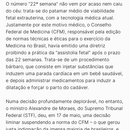
O número “22ª semana” não vem por acaso nem caiu
do céu: trata-se do patamar médio de viabilidade
fetal extrauterina, com a tecnologia médica atual.
Justamente por este motivo médico, o Conselho
Federal de Medicina (CFM), responsável pela edição
de normas técnicas e éticas para o exercício da
Medicina no Brasil, havia emitido uma diretriz
proibindo a prática da “assistolia fetal” após o prazo
das 22 semanas. Trata-se de um procedimento
bárbaro, que consiste em injetar substâncias que
induzem uma parada cardíaca em um bebê saudável,
e depois administrar medicamentos para induzir a
dilatação e forçar o parto do cadáver.
Numa decisão profundamente deplorável, no entanto,
o ministro Alexandre de Moraes, do Supremo Tribunal
Federal (STF), deu, em 17 de maio, uma decisão
liminar suspendendo a norma do CFM – o que gerou
justa indignação da imensa maioria de brasileiros, e