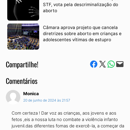
STF, vota pela descriminalização do
aborto
Câmara aprova projeto que cancela
diretrizes sobre aborto em crianças e
adolescentes vítimas de estupro
Compartilhe!
Compartilhe no Facebook
Compartilhe no Twitter
Compartile via W
Envie via e-mail
Comentários
Monica
20 de junho de 2024 às 21:57
Com certeza ! Dar voz as crianças, aos jovens e aos
fetos ,eis a nossa luta no combate a violência infanto
juvenil.das diferentes fomas de exercê-la, a começar da