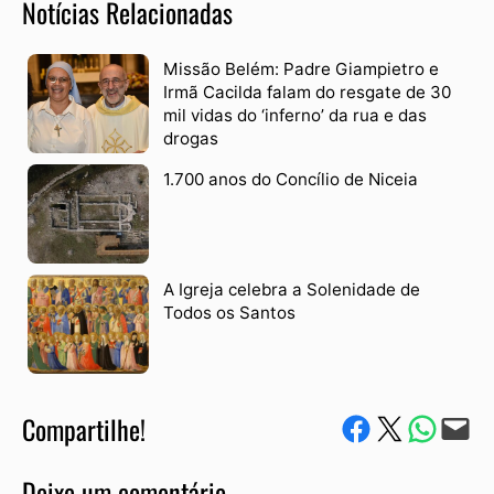
Notícias Relacionadas
Missão Belém: Padre Giampietro e
Irmã Cacilda falam do resgate de 30
mil vidas do ‘inferno’ da rua e das
drogas
1.700 anos do Concílio de Niceia
A Igreja celebra a Solenidade de
Todos os Santos
Compartilhe!
Compartilhe no Facebook
Compartilhe no Twitter
Compartile via W
Envie via e-mail
Deixe um comentário