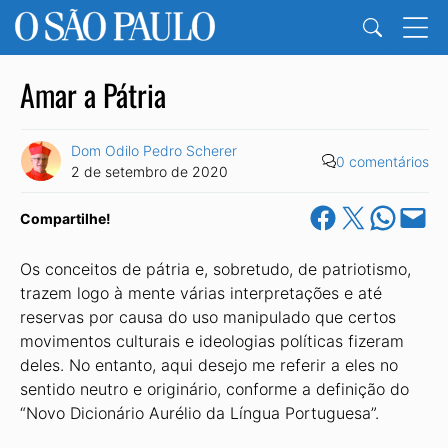
Amar a Pátria
Dom Odilo Pedro Scherer
0 comentários
2 de setembro de 2020
Share on Facebook
Share on X
Share on Wha
Email this Pa
Compartilhe!
Os conceitos de pátria e, sobretudo, de patriotismo,
trazem logo à mente várias interpretações e até
reservas por causa do uso manipulado que certos
movimentos culturais e ideologias políticas fizeram
deles. No entanto, aqui desejo me referir a eles no
sentido neutro e originário, conforme a definição do
“Novo Dicionário Aurélio da Língua Portuguesa”.