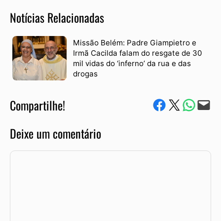
Notícias Relacionadas
Missão Belém: Padre Giampietro e
Irmã Cacilda falam do resgate de 30
mil vidas do ‘inferno’ da rua e das
drogas
Compartilhe!
Compartilhe no Facebook
Compartilhe no Twitter
Compartile via W
Envie via e-mail
Deixe um comentário
Comentário