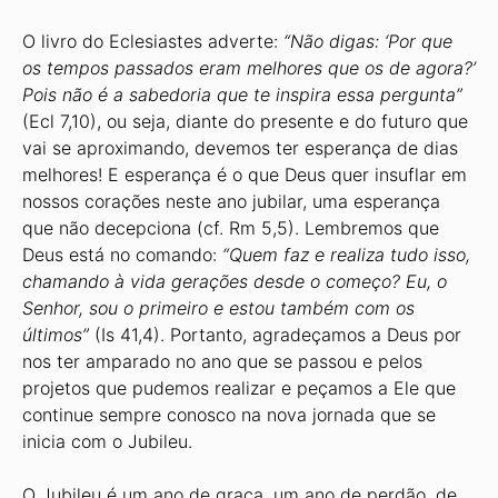
O livro do Eclesiastes adverte:
“Não digas: ‘Por que
os tempos passados eram melhores que os de agora?’
Pois não é a sabedoria que te inspira essa pergunta”
(Ecl 7,10), ou seja, diante do presente e do futuro que
vai se aproximando, devemos ter esperança de dias
melhores! E esperança é o que Deus quer insuflar em
nossos corações neste ano jubilar, uma esperança
que não decepciona (cf. Rm 5,5). Lembremos que
Deus está no comando:
“Quem faz e realiza tudo isso,
chamando à vida gerações desde o começo? Eu, o
Senhor, sou o primeiro e estou também com os
últimos”
(Is 41,4). Portanto, agradeçamos a Deus por
nos ter amparado no ano que se passou e pelos
projetos que pudemos realizar e peçamos a Ele que
continue sempre conosco na nova jornada que se
inicia com o Jubileu.
O Jubileu é um ano de graça, um ano de perdão, de