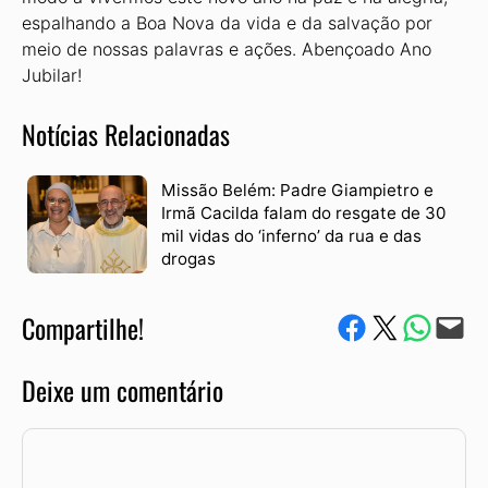
espalhando a Boa Nova da vida e da salvação por
meio de nossas palavras e ações. Abençoado Ano
Jubilar!
Notícias Relacionadas
Missão Belém: Padre Giampietro e
Irmã Cacilda falam do resgate de 30
mil vidas do ‘inferno’ da rua e das
drogas
Compartilhe!
Compartilhe no Facebook
Compartilhe no Twitter
Compartile via W
Envie via e-mail
Deixe um comentário
Comentário