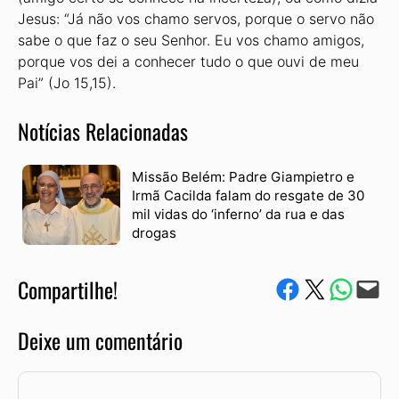
Jesus: “Já não vos chamo servos, porque o servo não
sabe o que faz o seu Senhor. Eu vos chamo amigos,
porque vos dei a conhecer tudo o que ouvi de meu
Pai” (Jo 15,15).
Notícias Relacionadas
Missão Belém: Padre Giampietro e
Irmã Cacilda falam do resgate de 30
mil vidas do ‘inferno’ da rua e das
drogas
Compartilhe!
Compartilhe no Facebook
Compartilhe no Twitter
Compartile via W
Envie via e-mail
Deixe um comentário
Comentário