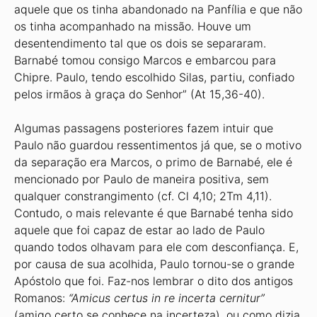
aquele que os tinha abandonado na Panfília e que não
os tinha acompanhado na missão. Houve um
desentendimento tal que os dois se separaram.
Barnabé tomou consigo Marcos e embarcou para
Chipre. Paulo, tendo escolhido Silas, partiu, confiado
pelos irmãos à graça do Senhor” (At 15,36-40).
Algumas passagens posteriores fazem intuir que
Paulo não guardou ressentimentos já que, se o motivo
da separação era Marcos, o primo de Barnabé, ele é
mencionado por Paulo de maneira positiva, sem
qualquer constrangimento (cf. Cl 4,10; 2Tm 4,11).
Contudo, o mais relevante é que Barnabé tenha sido
aquele que foi capaz de estar ao lado de Paulo
quando todos olhavam para ele com desconfiança. E,
por causa de sua acolhida, Paulo tornou-se o grande
Apóstolo que foi. Faz-nos lembrar o dito dos antigos
Romanos:
“Amicus certus in re incerta cernitur”
(amigo certo se conhece na incerteza), ou como dizia