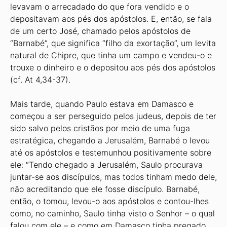
levavam o arrecadado do que fora vendido e o
depositavam aos pés dos apóstolos. E, então, se fala
de um certo José, chamado pelos apóstolos de
“Barnabé”, que significa “filho da exortação”, um levita
natural de Chipre, que tinha um campo e vendeu-o e
trouxe o dinheiro e o depositou aos pés dos apóstolos
(cf. At 4,34-37).
Mais tarde, quando Paulo estava em Damasco e
começou a ser perseguido pelos judeus, depois de ter
sido salvo pelos cristãos por meio de uma fuga
estratégica, chegando a Jerusalém, Barnabé o levou
até os apóstolos e testemunhou positivamente sobre
ele: “Tendo chegado a Jerusalém, Saulo procurava
juntar-se aos discípulos, mas todos tinham medo dele,
não acreditando que ele fosse discípulo. Barnabé,
então, o tomou, levou-o aos apóstolos e contou-lhes
como, no caminho, Saulo tinha visto o Senhor – o qual
falou com ele – e como em Damasco tinha pregado