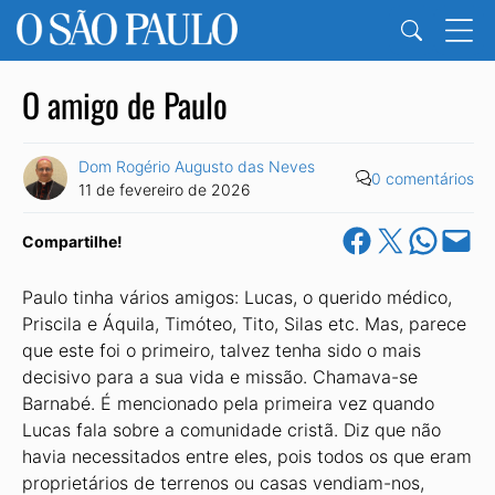
O amigo de Paulo
Dom Rogério Augusto das Neves
0 comentários
11 de fevereiro de 2026
Share on Facebook
Share on X
Share on Wha
Email this Pa
Compartilhe!
Paulo tinha vários amigos: Lucas, o querido médico,
Priscila e Áquila, Timóteo, Tito, Silas etc. Mas, parece
que este foi o primeiro, talvez tenha sido o mais
decisivo para a sua vida e missão. Chamava-se
Barnabé. É mencionado pela primeira vez quando
Lucas fala sobre a comunidade cristã. Diz que não
havia necessitados entre eles, pois todos os que eram
proprietários de terrenos ou casas vendiam-nos,