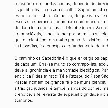
transitório, no fim das contas, depende de direc
as justificativas de cada escolha. Supõe um ato d
estudaremos isto e não aquilo, de que isto vale
escuras, esperando por amparo num mundo em ruí
de dar a lei a que todas as leis obedecem. Seu d
irrenunciáveis, jamais tomar por premissa a ideia
que de científico tem muito pouco. A existência 
as filosofias, é o princípio e o fundamento de tud
O caminho da Sabedoria é o que enxerga os papéi
de cada um. Erra-se muito ao contrapô-las, exclu
deve à ignorância e à má vontade ideológica. Pa
encíclica Fides et ratio (Fé e Razão), do Papa S
Pascal, homem de grande fé e de muita ciência.
a tradição judaica, é também a voz do conhecime
crendice; a fé reveste de especial dignidade a 
sombrios.