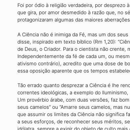
Foi por ódio à religião verdadeira, por desprezo
que gira, por amor desmedido à razão que, no sé
protagonizaram algumas das maiores aberraçõe
A Ciência não é inimiga da Fé, mas um dos seu
disse, inspirado em texto bíblico (Rm 1,20): “C
de Deus, o Criador. Para o cientista não crente, 
Independentemente da fé de cada um, ou mesmo 
ativismo contrário), acredito que uma dose de b
essa oposição aparente que os tempos estabele
Tão errado quanto desprezar a Ciência é lhe ren
correntes ideológicas, a exemplo do Iluminismo,
Um provérbio árabe, com duas versões, faz bom
seus camelos” ou “Amarre seus camelos, mas nun
que assumir os limites da Ciência não significa f
a seus esforços, de reconhecer seus méritos, se
idólatra, sempre a exigir do objeto de culto mais