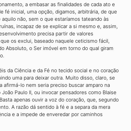
ionamento, a embasar as finalidades de cada ato e
e fé inicial, uma opção, digamos, arbitrária, de que
 e aquilo não, sem o que estaríamos tateando às
nas, incapaz de se explicar a si mesmo e, assim,
esenvolvimento precisa partir de valores
 que os exclui, baseado naquele ceticismo fácil,
do Absoluto, o Ser imóvel em torno do qual giram
o.
s da Ciência e da Fé no tecido social e no coração
indo uma para deixar outra. Muito disso, claro, se
ra afirmá-lo nem seria preciso buscar amparo na
ão João Paulo II, ou invocar pensadores como Blaise
 Basta apenas ouvir a voz do coração, que, segundo
nto. A razão dá sentido à fé e a separa da mera
ciência e a impede de enveredar por caminhos