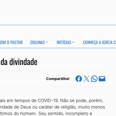
COM O PASTOR
COLUNAS
NOTÍCIAS
CONHEÇA A IGREJA C
 da divindade
Share on Facebook
Share on X
Share on Whats
Email this Page
Compartilhe!
mais em tempos de COVID-19. Não se pode, porém,
toridade de Deus ou caráter de religião, muito menos
 últimos do homem. Seu sentido, incompleto e