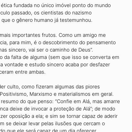
 à ética fundada no único imóvel ponto do mundo
culo passado, os cientistas do nazismo
s que o gênero humano já testemunhou.
s mais importantes frutos. Como um amigo me
iência, para mim, é o descobrimento do pensamento
mas sincero, vai ser o caminho de Deus”.
da falta de alguma (sem que isso se converta em
oa vontade e estudo sincero acaba por desfazer
ceram entre ambas.
der culto, como fizeram algumas das piores
 Positivismo, Marxismo e materialismos em geral.
 resumo do que penso: “Confie em Alá, mas amarre
ca deixe de invocar a proteção de Alá”; de modo
azer oposição a ela; e sim se tornar capaz de aderir
m se deixar levar pelas ilusões que cercam o
 do que ele será capaz de um dia oferecer.