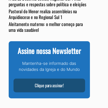
perguntas e respostas sobre política e eleições
Pastoral do Menor realiza assembleias na
Arquidiocese e no Regional Sul 1
Aleitamento materno: o melhor começo para
uma vida saudável
Assine nossa Newsletter
Mantenha-se informado das
novidades da Igreja e do Mundo
Clique para assinar!