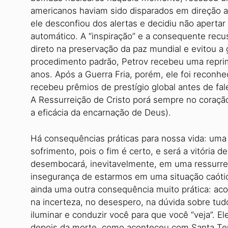
americanos haviam sido disparados em direção a
ele desconfiou dos alertas e decidiu não apertar
automático. A “inspiração” e a consequente recu
direto na preservação da paz mundial e evitou a 
procedimento padrão, Petrov recebeu uma repri
anos. Após a Guerra Fria, porém, ele foi reco
recebeu prêmios de prestígio global antes de f
A Ressurreição de Cristo porá sempre no coraçã
a eficácia da encarnação de Deus).
Há consequências práticas para nossa vida: uma 
sofrimento, pois o fim é certo, e será a vitória d
desembocará, inevitavelmente, em uma ressurreiç
insegurança de estarmos em uma situação caóti
ainda uma outra consequência muito prática: aco
na incerteza, no desespero, na dúvida sobre tud
iluminar e conduzir você para que você “veja”. E
depois da morte, como aconteceu com Santa Te