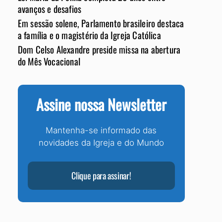
avanços e desafios
Em sessão solene, Parlamento brasileiro destaca
a família e o magistério da Igreja Católica
Dom Celso Alexandre preside missa na abertura
do Mês Vocacional
Assine nossa Newsletter
Mantenha-se informado das
novidades da Igreja e do Mundo
Clique para assinar!