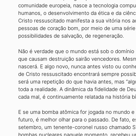
comunidade europeia, nasce a tecnologia computa
humanos, o desenvolvimento da ética e da ciênci
Cristo ressuscitado manifesta a sua vitória no
pessoas de coração bom, por meio de uma série 
possibilidades de salvação, de regeneração.
Não é verdade que o mundo está sob o domínio 
que causam destruição sairão vencedores. Mesmo
nascerá. E algo novo, nunca antes visto ou conhe
de Cristo ressuscitado encontrará sempre possibi
será uma repetição do que havia antes, mas “alg
toda a realidade. A dinâmica da fidelidade de D
cada mal, é continuamente relatada na história bí
E se uma bomba atômica for jogada no mundo e 
futuro, é melhor olhar para o passado. De fato, 
setembro, um tenente-coronel russo chamado Sta
bombas nucleares naquele momento, recebeu um