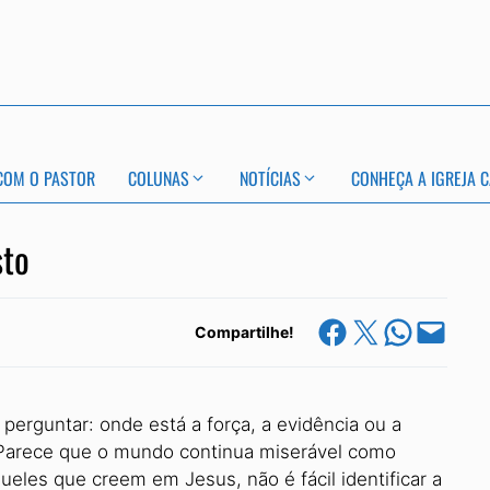
COM O PASTOR
COLUNAS
NOTÍCIAS
CONHEÇA A IGREJA C
sto
Share on Facebook
Share on X
Share on Whats
Email this Page
Compartilhe!
erguntar: onde está a força, a evidência ou a
? Parece que o mundo continua miserável como
es que creem em Jesus, não é fácil identificar a