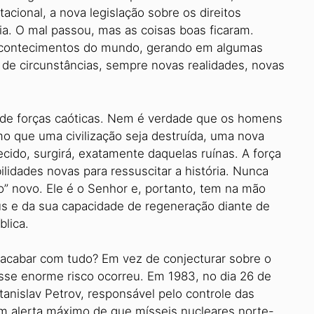
cional, a nova legislação sobre os direitos
a. O mal passou, mas as coisas boas ficaram.
s acontecimentos do mundo, gerando em algumas
de circunstâncias, sempre novas realidades, novas
de forças caóticas. Nem é verdade que os homens
 que uma civilização seja destruída, uma nova
cido, surgirá, exatamente daquelas ruínas. A força
lidades novas para ressuscitar a história. Nunca
o” novo. Ele é o Senhor e, portanto, tem na mão
eus e da sua capacidade de regeneração diante de
blica.
acabar com tudo? Em vez de conjecturar sobre o
esse enorme risco ocorreu. Em 1983, no dia 26 de
nislav Petrov, responsável pelo controle das
 alerta máximo de que mísseis nucleares norte-