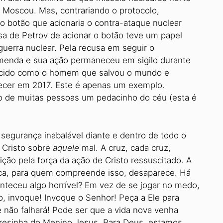
 Moscou. Mas, contrariando o protocolo,
 o botão que acionaria o contra-ataque nuclear
sa de Petrov de acionar o botão teve um papel
guerra nuclear. Pela recusa em seguir o
menda e sua ação permaneceu em sigilo durante
nhecido como o homem que salvou o mundo e
alecer em 2017. Este é apenas um exemplo.
o de muitas pessoas um pedacinho do céu (esta é
segurança inabalável diante e dentro de todo o
e Cristo sobre
aquele
mal. A cruz, cada cruz,
ão pela força da ação de Cristo ressuscitado. A
ca, para quem compreende isso, desaparece. Há
nteceu algo horrível? Em vez de se jogar no medo,
o, invoque! Invoque o Senhor! Peça a Ele para
le não falhará! Pode ser que a vida nova venha
resinha do Menino Jesus. Para Deus, estamos