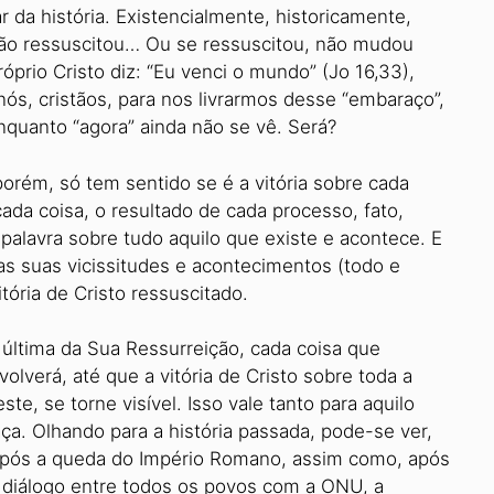
 da história. Existencialmente, historicamente,
 não ressuscitou… Ou se ressuscitou, não mudou
óprio Cristo diz: “Eu venci o mundo” (Jo 16,33),
ós, cristãos, para nos livrarmos desse “embaraço”,
enquanto “agora” ainda não se vê. Será?
porém, só tem sentido se é a vitória sobre cada
ada coisa, o resultado de cada processo, fato,
 palavra sobre tudo aquilo que existe e acontece. E
s suas vicissitudes e acontecimentos (todo e
tória de Cristo ressuscitado.
 última da Sua Ressurreição, cada coisa que
olverá, até que a vitória de Cristo sobre toda a
ste, se torne visível. Isso vale tanto para aquilo
a. Olhando para a história passada, pode-se ver,
ã após a queda do Império Romano, assim como, após
de diálogo entre todos os povos com a ONU, a