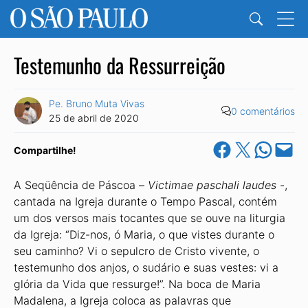
Testemunho da Ressurreição
Pe. Bruno Muta Vivas
0 comentários
25 de abril de 2020
Share on Facebook
Share on X
Share on Wha
Email this Pa
Compartilhe!
A Seqüência de Páscoa –
Victimae paschali laudes
-,
cantada na Igreja durante o Tempo Pascal, contém
um dos versos mais tocantes que se ouve na liturgia
da Igreja: “Diz-nos, ó Maria, o que vistes durante o
seu caminho? Vi o sepulcro de Cristo vivente, o
testemunho dos anjos, o sudário e suas vestes: vi a
glória da Vida que ressurge!”. Na boca de Maria
Madalena, a Igreja coloca as palavras que