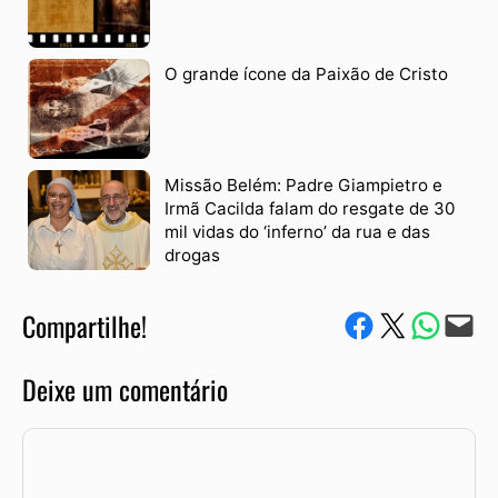
O grande ícone da Paixão de Cristo
Missão Belém: Padre Giampietro e
Irmã Cacilda falam do resgate de 30
mil vidas do ‘inferno’ da rua e das
drogas
Compartilhe!
Compartilhe no Facebook
Compartilhe no Twitter
Compartile via W
Envie via e-mail
Deixe um comentário
Comentário