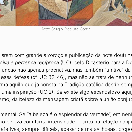
Arte: Sergio Ricciuto Conte
iciaram com grande alvoroço a publicação da nota doutrin
siva e pertença recíproca
(UC), pelo Dicastério para a 
a função não apenas procriativa, mas também “unitiva” da 
essa defesa (cf. UC 32-46), mas não se trata de nenhuma
firma aquilo que já consta na Tradição católica desde s
ce uma inspiração (UC 2). Se existe algo escandaloso a
nismo, da beleza da mensagem cristã sobre a união conju
damental. Se “a beleza é o esplendor da verdade”, em n
o beleza com tanta intensidade quanto na relação conju
 afetivas, sempre difíceis, apesar de maravilhosas, pro