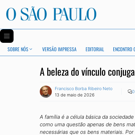
SOBRE NÓS
VERSÃO IMPRESSA
EDITORIAL
ENCONTRO 
A beleza do vínculo conjuga
Francisco Borba Ribeiro Neto
0
13 de maio de 2026
A família é a célula básica da socieda
como uma questão apenas de bens materi
necessárias que os bens materiais. Por