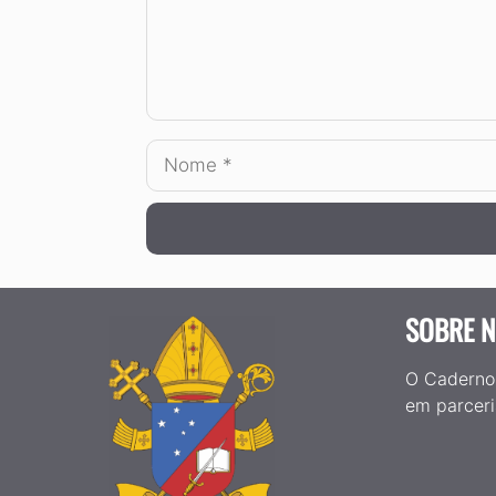
Nome
SOBRE 
O Caderno 
em parceri