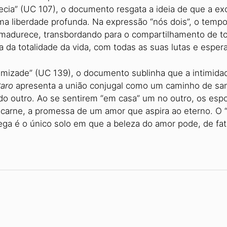
ia” (UC 107), o documento resgata a ideia de que a exc
ma liberdade profunda. Na expressão “nós dois”, o temp
 amadurece, transbordando para o compartilhamento de to
ha da totalidade da vida, com todas as suas lutas e espe
amizade” (UC 139), o documento sublinha que a intimidad
Caro
apresenta a união conjugal como um caminho de san
do outro. Ao se sentirem “em casa” um no outro, os esp
carne, a promessa de um amor que aspira ao eterno. O “n
rega é o único solo em que a beleza do amor pode, de fat