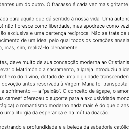
ntes um do outro. O fracasso é cada vez mais gritante 
doada para aquilo que dá sentido à nossa vida. Uma auto
o) não floresce como liberdade, mas apodrece como vazio
exclusiva e uma pertença recíproca. Não se trata de um 
ecimento de um ideal pelo qual todos os corações anseia
, mas, sim, realizá-lo plenamente.
rtes, deve muito de sua concepção moderna ao Cristianis
levar o Matrimônio a sacramento, a Igreja introduziu a id
reflexo do divino, dotado de uma dignidade transcenden
A devoção antes reservada à Virgem Maria foi transposta
e sofrimento — a “paixão”. O conceito de ágape, o amor 
s carnes” ofereceu o suporte para a exclusividade mono
rágica) o romantismo moderno nada mais é do que o ans
o uma liturgia da esperança e da mútua doação.
mostrando a profundidade e a beleza da sabedoria católi