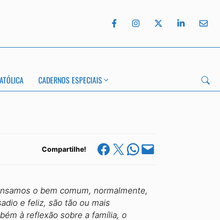
ATÓLICA
CADERNOS ESPECIAIS
Share on Facebook
Share on X
Share on WhatsApp
Email this Page
Compartilhe!
a. Pensamos o bem comum, normalmente,
dio e feliz, são tão ou mais
ém à reflexão sobre a família, o