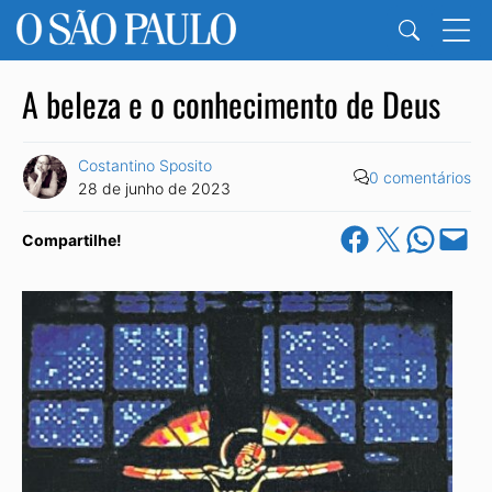
A beleza e o conhecimento de Deus
Costantino Sposito
0 comentários
28 de junho de 2023
Share on Facebook
Share on X
Share on Wha
Email this Pa
Compartilhe!