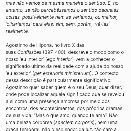
mas não vemos da mesma maneira o sentido. E, no
entanto, se não percebêssemos o sentido daquelas
coisas, possivelmente nem as veríamos, ou melhor,
‘olharíamos’ para elas, sim, sem, porém, ‘vê-las’
realmente.
Agostinho de Hipona, no livro X das
suas
Confissões
(397-400), descreve o modo como o
nosso ‘eu interior’ (
ego interior
) vem a conhecer o
significado último da realidade com a ajuda do nosso
‘eu exterior’ (
per exterioris ministerium
). O contexto
dessa descrição é particularmente significativo:
Agostinho quer saber quem é o seu Deus, quer dizer,
onde pode localizar aquele significado que se revelou
a si como uma presença amorosa por meio dos
encontros, dos acontecimentos, dos próprios dramas
de sua vida: “Mas o que amo, quando te amo? Não
uma beleza corpórea (
speciem corporis
), nem uma
graça temporal: não o esplendor da luz, tão caro a